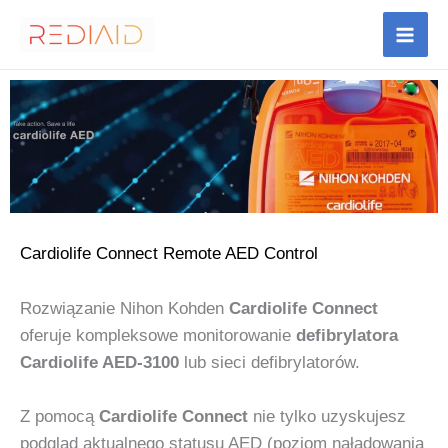
Skip
to
content
Cardiolife Connect Remote AED Control
Rozwiązanie Nihon Kohden
Cardiolife Connect
oferuje kompleksowe monitorowanie
defibrylatora
Cardiolife AED-3100
lub sieci defibrylatorów.
Z pomocą
Cardiolife Connect
nie tylko uzyskujesz
podgląd aktualnego statusu AED (poziom naładowania